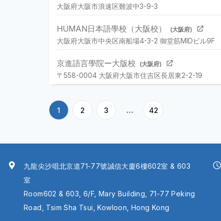
大阪府大阪市浪速区難波中3-9-3
HUMAN日本語學校（大阪校）
(大阪府)
大阪府大阪市中央区南船場4-3-2 御堂筋MIDビル9F
京進語言學院ー大版校
(大阪府)
〒558-0004 大阪府大阪市住吉区長居東2-2-19
...
1
2
3
42
九龍尖沙咀北京道71-77號誠信大廈6樓602室 & 603
室
Room602 & 603, 6/F, Mary Building, 71-77 Peking
Road, Tsim Sha Tsui, Kowloon, Hong Kong