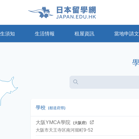
生須知
生活情報
租屋資訊
當地申請文
寓
療保險
申請及領取簽證
日本的租賃基礎知識
通訊
日本語能力試驗(JLPT)
Share House
準備教育課
Airbnb
學校
(都道府県)
大阪YMCA學院
(大阪府)
大阪市天王寺区南河堀町9-52