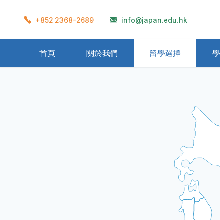
+852 2368-2689
info@japan.edu.hk
首頁
關於我們
留學選擇
學
準備流程
學校宿舍
在留卡
衣著
再入國許可
獎學金制度
學生會館
飲食
Home Stay
資格外活動許可
辦理留學需要文件
交通
一般公
氣候
醫
留學生考試(EJU)
日本教育制度