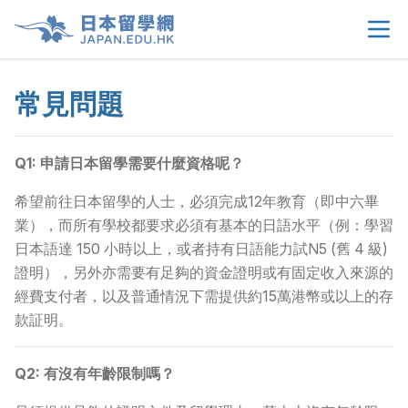
常見問題
首頁
>
關於我們
>
Q1: 申請日本留學需要什麼資格呢？
留學選擇
>
希望前往日本留學的人士，必須完成
12年教育（即中六畢
業），而所有學校都要求必須有基本的日語水平（例：學習
日本語達 150 小時以上，或者持有日語能力試N5 (舊 4 級)
學生須知
>
證明），另外亦需要有足夠的資金證明或有固定收入來源的
經費支付者，以及普通情況下需提供約15萬港幣或以上的存
生活情報
>
款証明。
租屋資訊
>
Q2: 有沒有年齡限制嗎？
當地申請文件
>