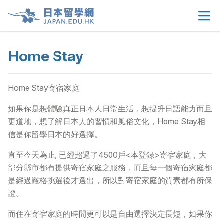
Home Stay
首頁
>
關於我們
>
Home Stay寄宿家庭
留學選擇
>
如果你是想體驗真正日本人日常生活，想提升日語能力而且
更道地，想了解日本人的習慣和風俗文化，Home Stay相
信是你留學日本的好選擇。
學生須知
>
直至今天為止, 已經超過了4500戶<本登録>寄宿家庭，大
生活情報
>
部分縣市都有提供寄宿家庭之服務，而且每一個寄宿家庭都
是經過嚴格挑選後才選出，所以對寄宿家庭的質素都有所保
租屋資訊
>
證。
而住在寄宿家庭的時間更可以是自由選擇決定長短，如果你
當地申請文件
>