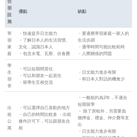
住
宿
優點
缺點
設
施
寄
・快速提升日文能力
・要適應寄宿家庭一家人的
宿
・了解日本人的生活習慣、
生活步調
家
文化，認識日本人
・通學時間可能比較耗時
庭
・包含水電、瓦斯、伙食費
・人際關係的問題
學
・可以短期間居住
生
・日文能力進步有限
・可以和朋友一起居住
宿
・和日本人對話的機會少
・留學生互相交流
舍
・一般租約為2年，不適合
短期留學
出
・可以選擇自己喜歡的地方
・ 除了房租外，另需要負
租
・自己的時間比較多 ・出租
擔押金、禮金、仲介費等支
公
條件許可下，可以跟朋友合
出
寓
租
・日文能力進步有限