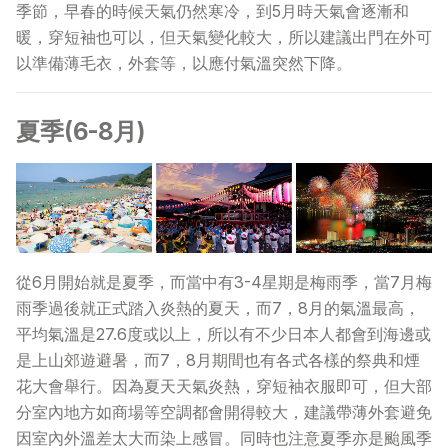
季節，早春的時候天氣仍然寒冷，到5月時天氣會逐漸和
暖，穿短袖也可以，但天氣變化較大，所以建議出門在外可
常見問題
>
以準備薄毛衣，外套等，以應付氣溫突然下降。
聯絡我們
>
夏季(6-8月)
從6月開始就是夏季，而當中有3-4星期是梅雨季，當7月梅
雨季過後就正式踏入炎熱的夏天，而7，8月的氣溫最高，
平均氣溫是27.6度或以上，所以有不少日本人都會到海邊或
是上山郊遊避暑，而7，8月期間也有各式各樣的祭典和煙
花大會舉行。因為夏天天氣炎熱，穿短袖衣服即可，但大部
分室內地方如商場等空調都會開得較大，建議帶薄外套避免
因室內外溫差太大而染上感冒。同時也注意夏季亦是颱風季