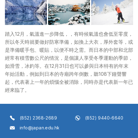
踏入12月，氣溫進一步降低，，有時候氣溫也會低至零度，
所以冬天時就要做好防寒準備，如換上大衣，厚外套等，或
是準備暖手包、暖貼，以便不時之需。而日本的中部和北部
經常有積雪數公尺的情況，是個讓人享受冬季運動的季節，
如滑雪，冰釣等。在12月31日也可以參與日本特有的年末
年始活動，例如到日本的寺廟跨年倒數，聽108下鐘聲響
起，代表著上一年的煩惱全被消除，同時亦是代表新一年已
經來臨了。
(852) 2368-2689
(852) 9440-6640
info@japan.edu.hk