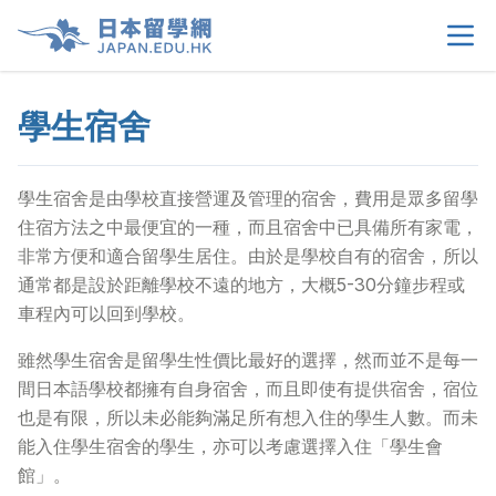
學生宿舍
首頁
>
關於我們
>
學生宿舍是由學校直接營運及管理的宿舍，費用是眾多留學
住宿方法之中最便宜的一種，而且宿舍中已具備所有家電，
留學選擇
>
非常方便和適合留學生居住。由於是學校自有的宿舍，所以
通常都是設於距離學校不遠的地方，大概5-30分鐘步程或
學生須知
>
車程內可以回到學校。
雖然學生宿舍是留學生性價比最好的選擇，然而並不是每一
生活情報
>
間日本語學校都擁有自身宿舍，而且即使有提供宿舍，宿位
也是有限，所以未必能夠滿足所有想入住的學生人數。而未
租屋資訊
>
能入住學生宿舍的學生，亦可以考慮選擇入住「學生會
館」。
當地申請文件
>