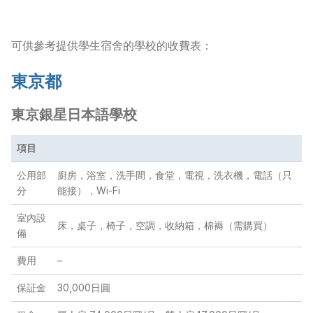
常見問題
>
可供參考提供學生宿舍的學校的收費表：
聯絡我們
>
東京都
東京銀星日本語學校
項目
公用部
廚房，浴室，洗手間，食堂，電視，洗衣機，電話（只
分
能接），Wi-Fi
室內設
床，桌子，椅子，空調，收納箱，棉褥（需購買）
備
費用
–
保証金
30,000日圓