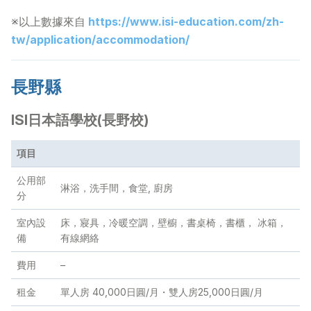
※以上數據來自
https://www.isi-education.com/zh-
tw/application/accommodation/
長野縣
ISI日本語學校(長野校)
項目
公用部
淋浴，洗手間，食堂, 廚房
分
室內設
床，寢具，冷暖空調，壁櫥，書桌椅，書櫃， 冰箱，
備
有線網絡
費用
–
租金
單人房 40,000日圓/月・雙人房25,000日圓/月