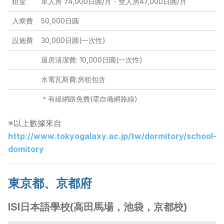
租金
單人房 74,000日圓/月・雙人房47,000日圓/月
入寮費
50,000日圓
設施費
30,000日圓(一次性)
退房清潔費: 10,000日圓(一次性)
水電瓦斯費:房租包含
＊有線網路免費(需自備網路線)
※以上數據來自
http://www.tokyogalaxy.ac.jp/tw/dormitory/school-
domitory
東京都、京都府
ISI日本語學校(高田馬場，池袋，京都校)