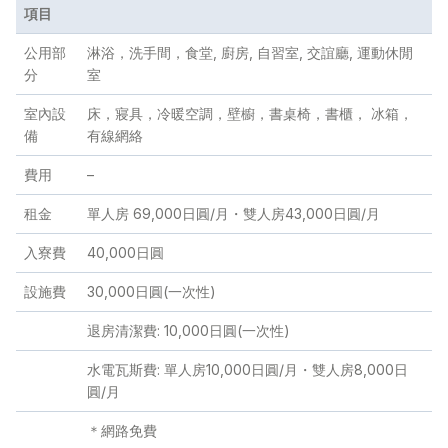
項目
公用部
淋浴，洗手間，食堂, 廚房, 自習室, 交誼廳, 運動休閒
分
室
室內設
床，寢具，冷暖空調，壁櫥，書桌椅，書櫃， 冰箱，
備
有線網絡
費用
–
租金
單人房 69,000日圓/月・雙人房43,000日圓/月
入寮費
40,000日圓
設施費
30,000日圓(一次性)
退房清潔費: 10,000日圓(一次性)
水電瓦斯費: 單人房10,000日圓/月・雙人房8,000日
圓/月
＊網路免費