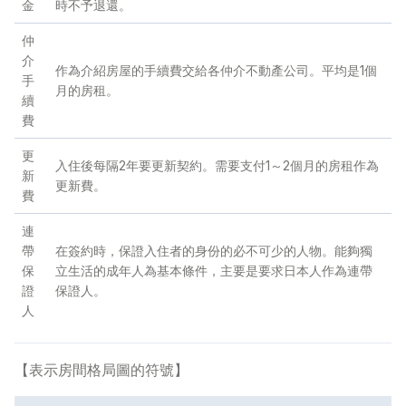
金
時不予退還。
仲
常見問題
>
介
作為介紹房屋的手續費交給各仲介不動產公司。平均是1個
手
月的房租。
聯絡我們
>
續
費
更
入住後每隔2年要更新契約。需要支付1～2個月的房租作為
新
更新費。
費
連
帶
在簽約時，保證入住者的身份的必不可少的人物。能夠獨
保
立生活的成年人為基本條件，主要是要求日本人作為連帶
證
保證人。
人
【表示房間格局圖的符號】