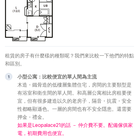
租賃的房子有什麼樣的種類呢？我們來比較一下他們的特點
和區別。
小型公寓：比較便宜的單人間為主流
木造・鐵骨造的低樓層集體住宅，房間的主要類型是
有浴室和衛生間的單人間。和高層公寓相比房租要便
宜，但有很多建造以久的老房子，隔音・抗震・安全
性都略顯遜色。一層的房間也有不安全隱患。還需要
押金・禮金。
如果是Leopalace21的話 － 仲介費不要。配備傢俱家
電，初期費用也便宜。