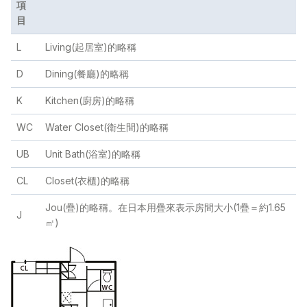
項
目
L
Living(起居室)的略稱
D
Dining(餐廳)的略稱
K
Kitchen(廚房)的略稱
WC
Water Closet(衛生間)的略稱
UB
Unit Bath(浴室)的略稱
CL
Closet(衣櫃)的略稱
Jou(疊)的略稱。在日本用疊來表示房間大小(1疊＝約1.65
J
㎡)