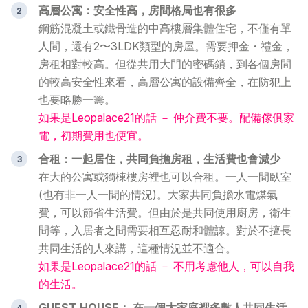
高層公寓：安全性高，房間格局也有很多
鋼筋混凝土或鐵骨造的中高樓層集體住宅，不僅有單
人間，還有2〜3LDK類型的房屋。需要押金・禮金，
房租相對較高。但從共用大門的密碼鎖，到各個房間
的較高安全性來看，高層公寓的設備齊全，在防犯上
也要略勝一籌。
如果是Leopalace21的話 － 仲介費不要。配備傢俱家
電，初期費用也便宜。
合租：一起居住，共同負擔房租，生活費也會減少
在大的公寓或獨棟樓房裡也可以合租。一人一間臥室
(也有非一人一間的情況)。大家共同負擔水電煤氣
費，可以節省生活費。但由於是共同使用廚房，衛生
間等，入居者之間需要相互忍耐和體諒。對於不擅長
共同生活的人來講，這種情況並不適合。
如果是Leopalace21的話 － 不用考慮他人，可以自我
的生活。
GUEST HOUSE： 在一個大家庭裡多數人共同生活