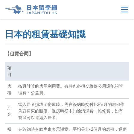
日本的租賃基礎知識
首頁
>
關於我們
>
【租賃合同】
留學選擇
>
項
目
學生須知
>
房
按月計算的房屋利用費。有時也必須交維修公用設施的管
租
理費・公益費。
生活情報
>
當入居者損壞了房屋時，需在簽約時交付1-2個月的房租作
押
為對房東的賠償。退房時從中扣除清潔費・維修費，如有
金
租屋資訊
>
剩餘可以還給入居者。
禮
在簽約時交給房東表示謝意。平均是1〜2個月的房租，退房
當地申請文件
>