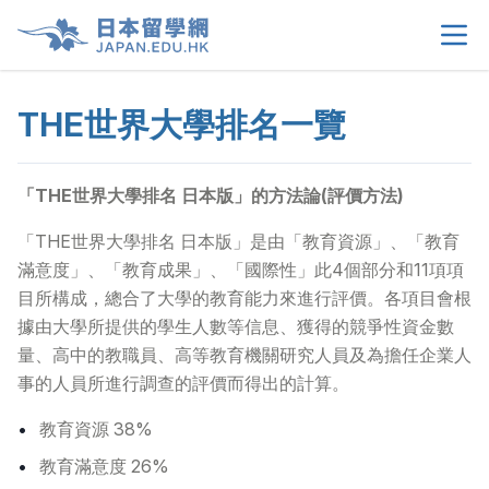
THE世界大學排名一覽
首頁
>
關於我們
>
「THE世界大學排名 日本版」的方法論(評價方法)
留學選擇
>
「THE世界大學排名 日本版」是由「教育資源」、「教育
滿意度」、「教育成果」、「國際性」此4個部分和11項項
目所構成，總合了大學的教育能力來進行評價。各項目會根
學生須知
>
據由大學所提供的學生人數等信息、獲得的競爭性資金數
量、高中的教職員、高等教育機關研究人員及為擔任企業人
生活情報
>
事的人員所進行調查的評價而得出的計算。
租屋資訊
>
教育資源 38%
教育滿意度 26%
當地申請文件
>