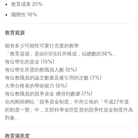
教育成果 20%
國際性 16%
常見問題
>
教育資源
聯絡我們
>
能有多少可能性可實行充實的教學
「教育資源」是由5項項目所構成，佔總數的38%。
每位學生的資金 (10%)
每位學生所需的教職員人數 (8%)
每位教職員的論文數量及被引用的次數 (7%)
大學合格者的學術能力 (6%)
每位教職員的競爭資金
獲得到數量 (7%)
在內閣府網站「競爭資金制度」中所公佈的「平成27年度
的制度一覽」中，文部科學省所監督的競爭性資金制度作為
對象。
教育滿意度