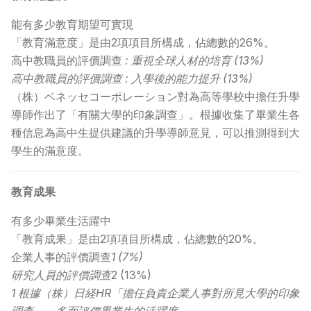
能有多少教育期望可實現
「教育滿意度」是由2項項目所構成，佔總數的26%。
高中教職員的評價調查
: 重視全球人材的培育 (13%)
高中教職員的評價調查 : 入學後的能力提升 (13%)
（株）ベネッセコーポレーション對為高等學校中擔任升學
導師作出了「有關大學的印象調查」。根據收集了畢業生各
種信息為高中生提供建議的升學導師意見，可以推測得到大
學生的滿意度。
教育成果
有多少畢業生活躍中
「教育成果」是由2項項目所構成，佔總數的20%。
企業人事的評價調查
1 (7%)
研究人員的評價調查
2 (13%)
1 根據（株）日経HR「擔任負責企業人事對所見大學的印象