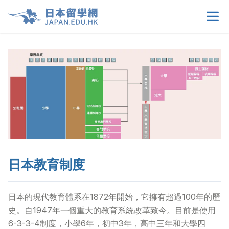
首頁
>
關於我們
>
留學選擇
>
學生須知
>
日本教育制度
生活情報
>
日本的現代教育體系在1872年開始，它擁有超過100年的歷
租屋資訊
>
史。自1947年一個重大的教育系統改革致今。目前是使用
6-3-3-4制度，小學6年，初中3年，高中三年和大學四
當地申請文件
>