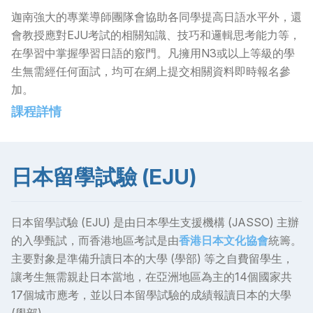
迦南強大的專業導師團隊會協助各同學提高日語水平外，還
會教授應對EJU考試的相關知識、技巧和邏輯思考能力等，
常見問題
>
在學習中掌握學習日語的竅門。凡擁用N3或以上等級的學
生無需經任何面試，均可在網上提交相關資料即時報名參
聯絡我們
>
加。
課程詳情
日本留學試驗 (EJU)
日本留學試驗 (EJU) 是由日本學生支援機構 (JASSO) 主辦
的入學甄試，而香港地區考試是由
香港日本文化協會
統籌。
主要對象是準備升讀日本的大學 (學部) 等之自費留學生，
讓考生無需親赴日本當地，在亞洲地區為主的14個國家共
17個城市應考，並以日本留學試驗的成績報讀日本的大學