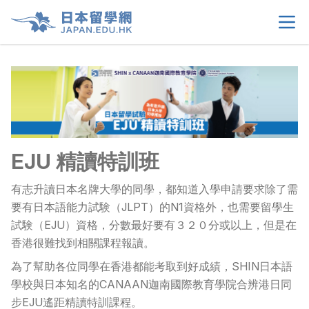
首頁
>
關於我們
>
留學選擇
>
EJU 精讀特訓班
有志升讀日本名牌大學的同學，都知道入學申請要求除了需
學生須知
>
要有日本語能力試験（JLPT）的N1資格外，也需要留學生
試験（EJU）資格，分數最好要有３２０分或以上，但是在
生活情報
>
香港很難找到相關課程報讀。
為了幫助各位同學在香港都能考取到好成績，SHIN日本語
租屋資訊
>
學校與日本知名的CANAAN迦南國際教育學院合辨港日同
步EJU遙距精讀特訓課程。
當地申請文件
>