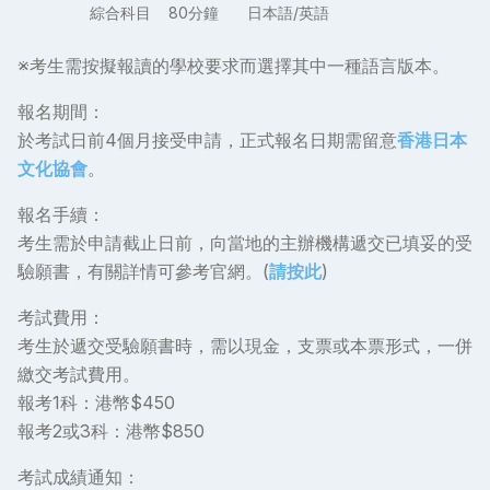
綜合科目
80分鐘
日本語/英語
※考生需按擬報讀的學校要求而選擇其中一種語言版本。
報名期間：
於考試日前4個月接受申請，正式報名日期需留意
香港日本
文化協會
。
報名手續：
考生需於申請截止日前，向當地的主辦機構遞交已填妥的受
驗願書，有關詳情可參考官網。(
請按此
)
考試費用：
考生於遞交受驗願書時，需以現金，支票或本票形式，一併
繳交考試費用。
報考1科：港幣$450
報考2或3科：港幣$850
考試成績通知：