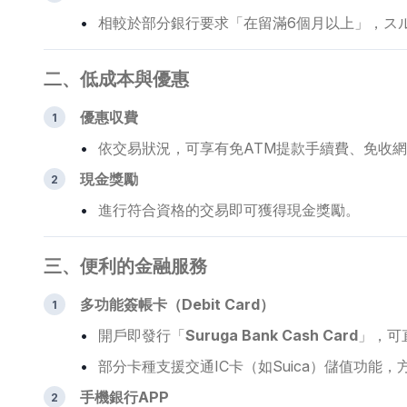
相較於部分銀行要求「在留滿6個月以上」，ス
二、低成本與優惠
優惠収費
依交易狀況，可享有免ATM提款手續費、免收
現金獎勵
進行符合資格的交易即可獲得現金獎勵。
三、便利的金融服務
多功能簽帳卡（Debit Card）
開戶即發行「
Suruga Bank Cash Card
」，可
部分卡種支援交通IC卡（如Suica）儲值功能，
手機銀行APP