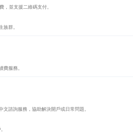
繳費，並支援二維碼支付。
生族群。
續費服務。
中文諮詢服務，協助解決開戶或日常問題。
戶。