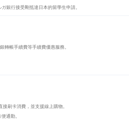
ルガ銀行接受剛抵達日本的留學生申請。
網銀轉帳手續費等手續費優惠服務。
直接刷卡消費，並支援線上購物。
方便通勤。