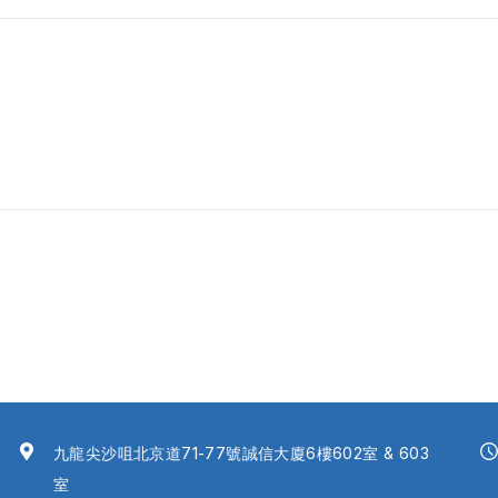
九龍尖沙咀北京道71-77號誠信大廈6樓602室 & 603
室