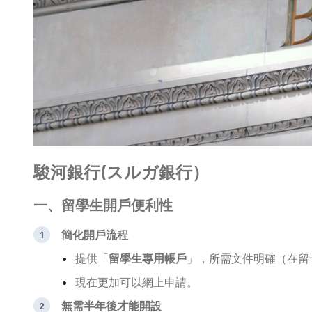
駿河銀行(スルガ銀行）
一、留學生開戶便利性
簡化開戶流程
提供「
留學生專用帳戶
」，所需文件明確（在留
現在更加可以網上申請。
無需半年後才能開設