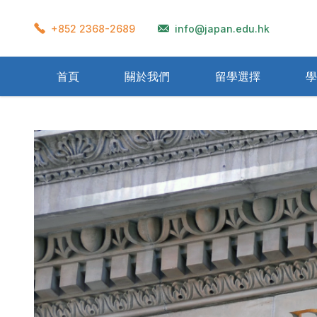
+852 2368-2689
info@japan.edu.hk
首頁
關於我們
留學選擇
學
準備流程
學校宿舍
在留卡
衣著
再入國許可
獎學金制度
學生會館
飲食
Home Stay
資格外活動許可
辦理留學需要文件
交通
一般公
氣候
醫
留學生考試(EJU)
日本教育制度