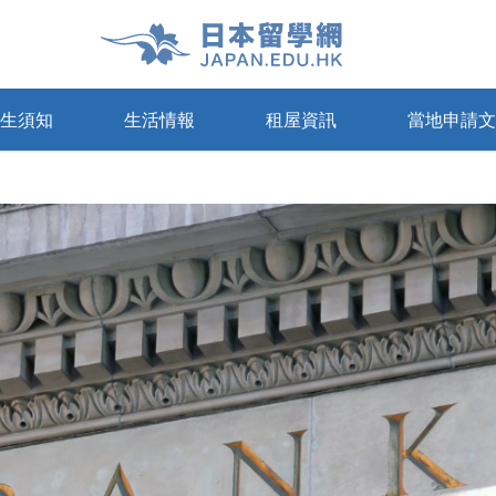
生須知
生活情報
租屋資訊
當地申請文
寓
療保險
申請及領取簽證
日本的租賃基礎知識
通訊
日本語能力試驗(JLPT)
Share House
準備教育課
Airbnb