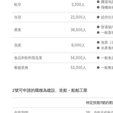
● 機場
航空
2,200人
● 飛機
住宿
22,000人
● 提供
● 普通
農業
36,500人
● 一般畜
● 漁業
漁業
9,000人
● 水產
食品和飲料製造業
34,000人
● 一般
餐廳業務
53,000人
● 一般
2號可申請的職種為建設、造船・船舶工業
特定技能
1
號的要
在留期間
1年、6個月或每