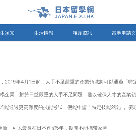
生須知
生活情報
租屋資訊
當地申請文
寓
療保險
申請及領取簽證
日本的租賃基礎知識
通訊
日本語能力試驗(JLPT)
Share House
準備教育課
Airbnb
，2019年4月1日起，人手不足嚴重的產業領域將可以通過「
模企業，對於日益嚴重的人手不足問題，難以確保人才的產業領
，若能通過更高難度的技能考試，便能申請「特定技能2號」。要
須更新，可以最長在日本逗留5年，期間不能攜帶家眷。