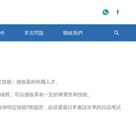
件
常見問題
聯絡我們
程學校一覽
日本大學排名一覽
特定技能」接收新的外國人才。
域裡，可以接收具有一定的專業性和技能。
取得特定技能1號簽證，必須通過日常會話水準的日語考試