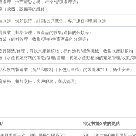
地面處理（地面駕駛支援，行李/貨運處理等）
維修（飛機，設備等的維修）
住宿服務，例如接待，計劃/公共關係，客戶服務和餐廳服務
栽培農業（栽培管理，農產品的收集/運輸的分類等）
牧業（飼料管理，收集/運輸/牲畜產品的分類等）
（漁具製造/修理，尋找水産動植物，操作漁具/捕魚機械，收集水産動植物
養殖（水產養殖材料的製造/修理/管理，養殖水產動植物的繁殖管理/收割/
食品和飲料製造業（食品和飲料（不包括酒精）的製造和加工，衛生安全）
餐廳業務（餐飲烹飪，客戶服務，商店管理）
點
特定技能
2
號的要點
4個月更新一次，總計最長年限為5年
3年、1年或每6個月更新一