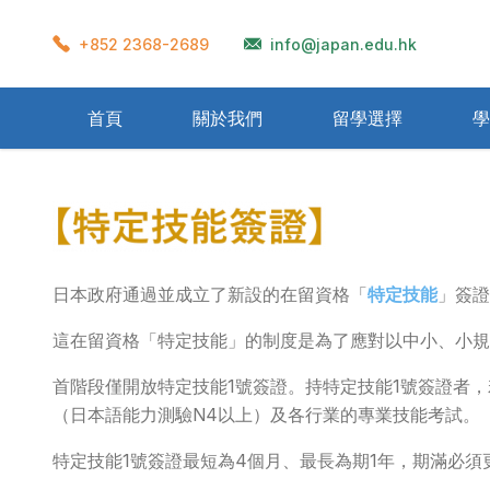
+852 2368-2689
info@japan.edu.hk
首頁
關於我們
留學選擇
學
準備流程
學校宿舍
在留卡
衣著
再入國許可
獎學金制度
學生會館
飲食
Home Stay
資格外活動許可
辦理留學需要文件
交通
一般公
氣候
醫
留學生考試(EJU)
日本教育制度
日本政府通過並成立了新設的在留資格「
特定技能
」簽證
這在留資格「特定技能」的制度是為了應對以中小、小規
首階段僅開放特定技能1號簽證。持特定技能1號簽證者
（日本語能力測驗N4以上）及各行業的專業技能考試。
特定技能1號簽證最短為4個月、最長為期1年，期滿必