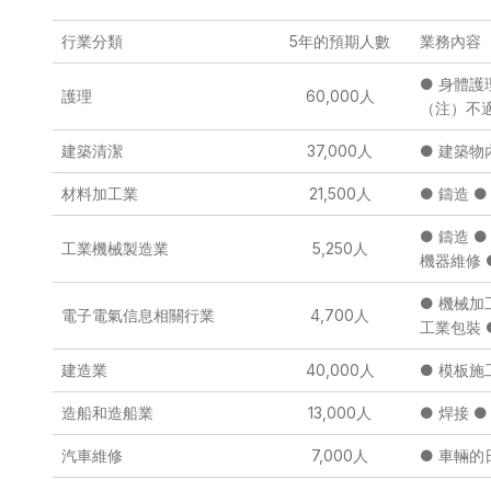
行業分類
5年的預期人數
業務內容
● 身體
護理
60,000人
（注）不
建築清潔
37,000人
● 建築物
材料加工業
21,500人
● 鑄造 
● 鑄造 
工業機械製造業
5,250人
機器維修 
● 機械加
電子電氣信息相關行業
4,700人
工業包裝 
建造業
40,000人
● 模板施
造船和造船業
13,000人
● 焊接 
汽車維修
7,000人
● 車輛