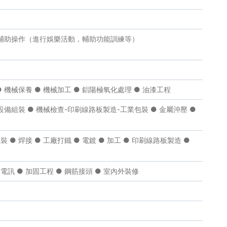
輔助操作（進行娛樂活動，輔助功能訓練等）
 ● 機械保養 ● 機械加工 ● 鋁陽極氧化處理 ● 油漆工程
 電氣設備組裝 ● 機械檢查-印刷線路板製造-工業包裝 ● 金屬沖壓 ●
 ● 焊接 ● 工廠打鐵 ● 電鍍 ● 加工 ● 印刷線路板製造 ●
● 電訊 ● 加固工程 ● 鋼筋接頭 ● 室內外裝修