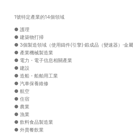
1號特定產業的14個領域
● 護理
● 建築物打掃
● 3個製造領域（使用鑄件(引擎)·鍛成品（變速器）·金屬
● 產業機械製造業
● 電力・電子信息相關產業
● 建設
● 造船・船舶用工業
● 汽車保養維修
● 航空
● 住宿
● 農業
● 漁業
● 飲料食品製造業
● 外賣餐飲業